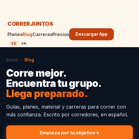
CORRER
JUNTOS
Planes
Blog
Carreras
Precios
Descargar App
ES
EN
Inicio
Blog
›
Corre mejor.
Encuentra tu grupo.
Llega preparado.
Guías, planes, material y carreras para correr con
más confianza. Escrito por corredores, en español.
Empieza por tu objetivo
→