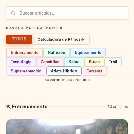
Buscar artículos del blog
NAVEGA POR CATEGORÍA
→
Calculadora de Ritmos
TODOS
Entrenamiento
Nutrición
Equipamiento
Tecnología
Zapatillas
Salud
Rutas
Trail
Suplementación
Atleta Híbrido
Carreras
Mostrando
24
artículos
🏃 Entrenamiento
53 articulos