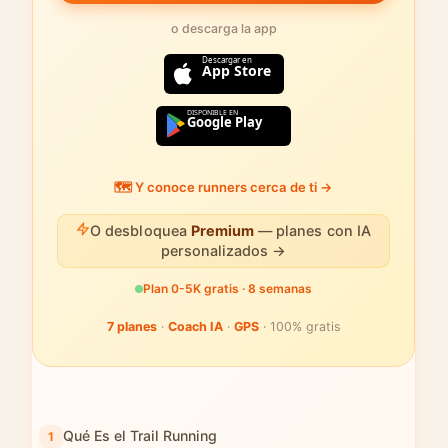
o descarga la app
Descargar en
App Store
DISPONIBLE EN
Google Play
🗺️ Y conoce runners cerca de ti →
O desbloquea
Premium
— planes con IA
personalizados →
Plan 0-5K gratis · 8 semanas
7 planes
·
Coach IA
·
GPS
· 100% gratis
Qué Es el Trail Running