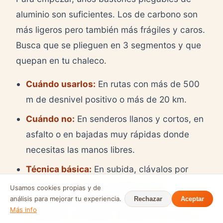
aluminio son suficientes. Los de carbono son
más ligeros pero también más frágiles y caros.
Busca que se plieguen en 3 segmentos y que
quepan en tu chaleco.
Cuándo usarlos:
En rutas con más de 500
m de desnivel positivo o más de 20 km.
Cuándo no:
En senderos llanos y cortos, en
asfalto o en bajadas muy rápidas donde
necesitas las manos libres.
Técnica básica:
En subida, clávalos por
delante y empújate. En llano, ritmo
Usamos cookies propias y de
análisis para mejorar tu experiencia.
alternativo con las piernas (derecha-
Rechazar
Aceptar
Más info
izquierda). En bajada, clávalos por delante