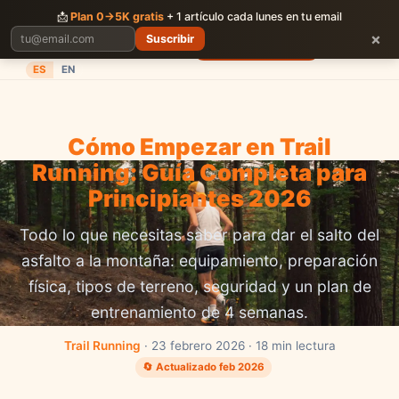
CORRER
JUNTOS
📩
Plan 0→5K gratis
+ 1 artículo cada lunes en tu email
×
Suscribir
Planes
Blog
Carreras
Precios
Descargar App
ES
EN
Cómo Empezar en Trail
Running: Guía Completa para
Principiantes 2026
Todo lo que necesitas saber para dar el salto del
asfalto a la montaña: equipamiento, preparación
física, tipos de terreno, seguridad y un plan de
entrenamiento de 4 semanas.
Trail Running
· 23 febrero 2026 · 18 min lectura
🔄 Actualizado feb 2026