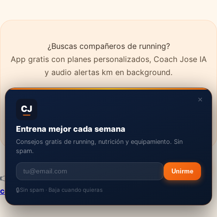
¿Buscas compañeros de running?
App gratis con planes personalizados, Coach Jose IA
y audio alertas km en background.
Únete a 1.100+ runners
×
CJ
App Store
Google Play
Entrena mejor cada semana
Consejos gratis de running, nutrición y equipamiento. Sin
spam.
Unirme
👉 Te puede interesar:
cómo recuperar las ganas de
correr
Sin spam · Baja cuando quieras