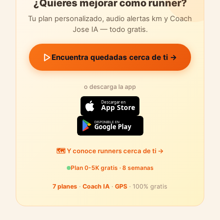
¿Quieres mejorar como runner?
Tu plan personalizado, audio alertas km y Coach
Jose IA — todo gratis.
Encuentra quedadas cerca de ti →
o descarga la app
Descargar en
App Store
DISPONIBLE EN
Google Play
🗺️ Y conoce runners cerca de ti →
Plan 0-5K gratis · 8 semanas
7 planes
·
Coach IA
·
GPS
· 100% gratis