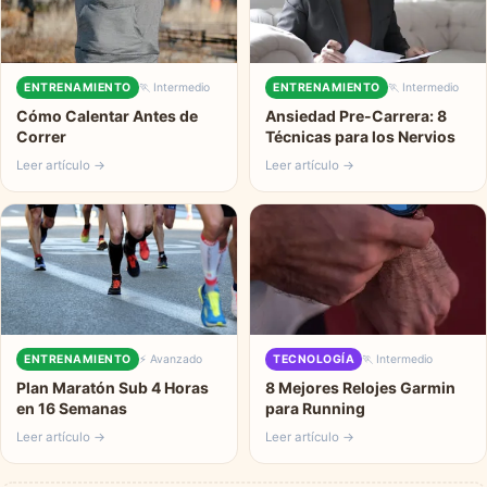
ENTRENAMIENTO
🏃 Intermedio
ENTRENAMIENTO
🏃 Intermedio
Cómo Calentar Antes de
Ansiedad Pre-Carrera: 8
Correr
Técnicas para los Nervios
Leer artículo →
Leer artículo →
ENTRENAMIENTO
⚡ Avanzado
TECNOLOGÍA
🏃 Intermedio
Plan Maratón Sub 4 Horas
8 Mejores Relojes Garmin
en 16 Semanas
para Running
Leer artículo →
Leer artículo →