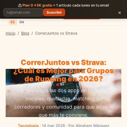
CORRER
JUNTOS
📩
Plan 0→5K gratis
+ 1 artículo cada lunes en tu email
×
Suscribir
Planes
Blog
Carreras
Precios
Descargar App
ES
EN
Inicio
/
Blog
/
CorrerJuntos vs Strava
CorrerJuntos vs Strava:
¿Cuál es Mejor para Grupos
de Running en 2026?
Comparamos las dos apps en funciones
sociales, quedadas, matching de
corredores y comunidad para que elijas la
que más te conviene.
Tecnología
· 14 mar 2026 · Por Abraham Márquez