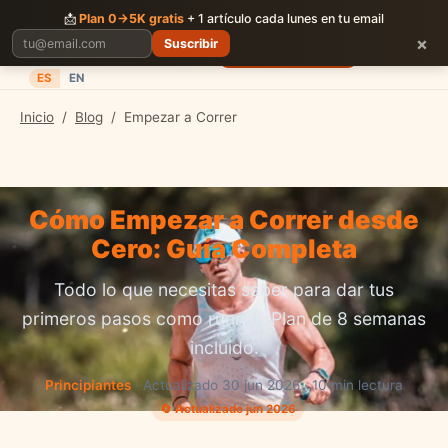
CORRER
JUNTOS
📩
Plan 0→5K gratis
+ 1 artículo cada lunes en tu email
×
Suscribir
Planes
Blog
Carreras
Precios
Descargar App
ES
EN
Inicio
/
Blog
/
Empezar a Correr
Cómo Empezar a Correr desde
Cero: Guía Completa
Todo lo que necesitas saber para dar tus
primeros pasos como runner. Plan de 8 semanas
incluido.
Principiantes
· Actualizado 30 jun 2026 · 10 min lectura
🔄 Actualizado jun 2026