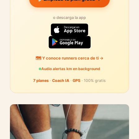
o descarga la app
Descargar en
App Store
DISPONIBLE EN
Google Play
🗺️ Y conoce runners cerca de ti →
Audio alertas km en background
7 planes
·
Coach IA
·
GPS
· 100% gratis