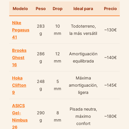
Modelo
Peso
Drop
Ideal para
Precio
Nike
283
10
Todoterreno,
Pegasus
~130€
g
mm
la más versátil
41
Brooks
286
12
Amortiguación
Ghost
~140€
g
mm
equilibrada
16
Hoka
Máxima
248
5
Clifton
amortiguación,
~145€
g
mm
9
ligera
ASICS
Pisada neutra,
Gel-
290
8
máximo
~180€
Nimbus
g
mm
confort
26