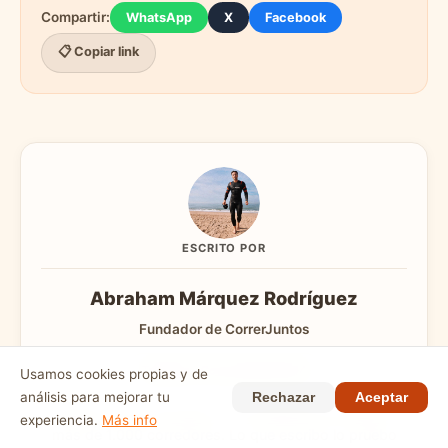
Compartir:
WhatsApp
X
Facebook
📋 Copiar link
ESCRITO POR
Abraham Márquez Rodríguez
Fundador de CorrerJuntos
Triatleta · Corre desde 2014
Usamos cookies propias y de
análisis para mejorar tu
Rechazar
Aceptar
Fundador de CorrerJuntos, comunidad de running con
experiencia.
Más info
más de 1.000 corredores. Lo que escribo lo pruebo