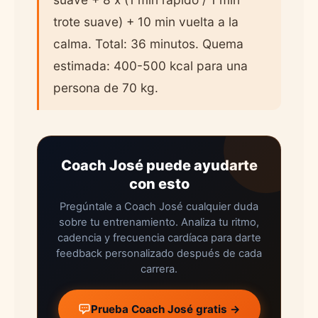
trote suave) + 10 min vuelta a la
calma. Total: 36 minutos. Quema
estimada: 400-500 kcal para una
persona de 70 kg.
Coach José puede ayudarte
con esto
Pregúntale a Coach José cualquier duda
sobre tu entrenamiento. Analiza tu ritmo,
cadencia y frecuencia cardíaca para darte
feedback personalizado después de cada
carrera.
Prueba Coach José gratis →