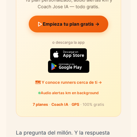
Tu plan personalizado, audio alertas km y
Coach Jose IA — todo gratis.
Empieza tu plan gratis →
o descarga la app
Descargar en
App Store
DISPONIBLE EN
Google Play
🗺️ Y conoce runners cerca de ti →
Audio alertas km en background
7 planes
·
Coach IA
·
GPS
· 100% gratis
La pregunta del millón. Y la respuesta