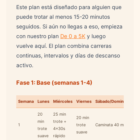
Este plan está diseñado para alguien que
puede trotar al menos 15-20 minutos
seguidos. Si aún no llegas a eso, empieza
con nuestro plan
De 0 a 5K
y luego
vuelve aquí. El plan combina carreras
continuas, intervalos y días de descanso
activo.
Fase 1: Base (semanas 1-4)
Semana
Lunes
Miércoles
Viernes
Sábado/Domingo
20
25 min
20 min
min
trote +
1
trote
Caminata 40 min
trote
4x30s
suave
suave
rápido