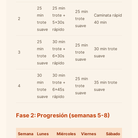
25
25 min
25 min
min
trote +
Caminata rápida
2
trote
trote
5x30s
40 min
suave
suave
rápido
25
30 min
25 min
min
trote +
30 min trote
3
trote
trote
6x30s
suave
suave
suave
rápido
30
30 min
25 min
min
trote +
35 min trote
4
trote
trote
6x45s
suave
suave
suave
rápido
Fase 2: Progresión (semanas 5-8)
Semana
Lunes
Miércoles
Viernes
Sábado