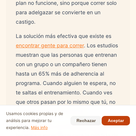
plan no funcione, sino porque correr solo
para adelgazar se convierte en un
castigo.
La solución más efectiva que existe es
encontrar gente para correr
. Los estudios
muestran que las personas que entrenan
con un grupo o un compañero tienen
hasta un 65% más de adherencia al
programa. Cuando alguien te espera, no
te saltas el entrenamiento. Cuando ves
que otros pasan por lo mismo que tú, no
te sientes solo en el proceso.
Usamos cookies propias y de
análisis para mejorar tu
Rechazar
Aceptar
Además, correr con otras personas tiene
experiencia.
Más info
beneficios específicos para la pérdida de