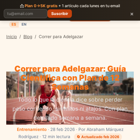
CORRER
JUNTOS
📩
Plan 0→5K gratis
+ 1 artículo cada lunes en tu email
×
Suscribir
Planes
Blog
Carreras
Precios
Descargar App
ES
EN
Inicio
/
Blog
/
Correr para Adelgazar
Correr para Adelgazar: Guía
Científica con Plan de 12
Semanas
Todo lo que la ciencia dice sobre perder
peso corriendo, sin mitos ni atajos. Con plan
detallado semana a semana.
Entrenamiento
· 28 feb 2026 · Por Abraham Márquez
Rodríguez · 12 min lectura
🔄 Actualizado feb 2026