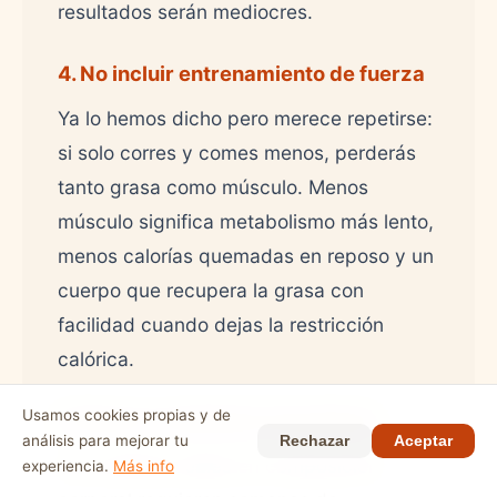
resultados serán mediocres.
4. No incluir entrenamiento de fuerza
Ya lo hemos dicho pero merece repetirse:
si solo corres y comes menos, perderás
tanto grasa como músculo. Menos
músculo significa metabolismo más lento,
menos calorías quemadas en reposo y un
cuerpo que recupera la grasa con
facilidad cuando dejas la restricción
calórica.
Usamos cookies propias y de
5. Buscar resultados inmediatos
análisis para mejorar tu
Rechazar
Aceptar
Los cambios reales en composición
experiencia.
Más info