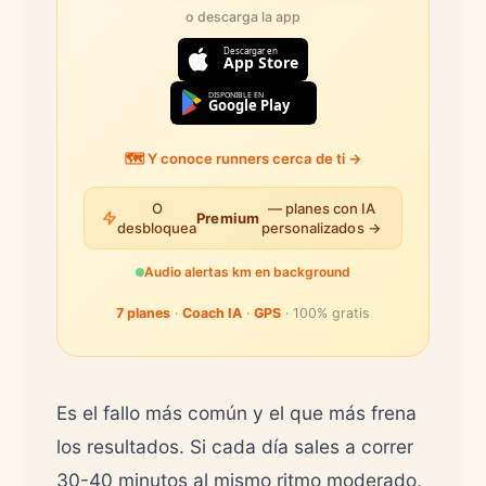
o descarga la app
Descargar en
App Store
DISPONIBLE EN
Google Play
🗺️ Y conoce runners cerca de ti →
O
— planes con IA
Premium
desbloquea
personalizados →
Audio alertas km en background
7 planes
·
Coach IA
·
GPS
· 100% gratis
Es el fallo más común y el que más frena
los resultados. Si cada día sales a correr
30-40 minutos al mismo ritmo moderado,