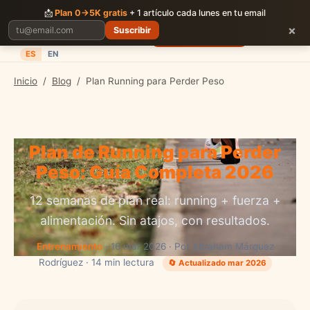
CORRER
JUNTOS
📩
Plan 0→5K gratis
+ 1 artículo cada lunes en tu email
×
Suscribir
Planes
Blog
Carreras
Precios
Descargar App
ES
EN
Inicio
/
Blog
/
Plan Running para Perder Peso
Plan de Running para Perder
Peso: Guía Completa 2026
12 semanas de plan real: running + fuerza +
alimentación. Sin atajos, con resultados.
Entrenamiento
· 16 mar 2026 · Por Abraham Márquez
Rodríguez · 14 min lectura
🔄 Actualizado mar 2026