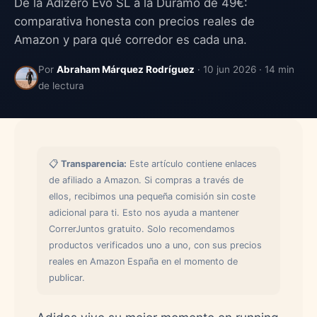
De la Adizero Evo SL a la Duramo de 49€:
comparativa honesta con precios reales de
Amazon y para qué corredor es cada una.
Por
Abraham Márquez Rodríguez
· 10 jun 2026 · 14 min
de lectura
📋
Transparencia:
Este artículo contiene enlaces
de afiliado a Amazon. Si compras a través de
ellos, recibimos una pequeña comisión sin coste
adicional para ti. Esto nos ayuda a mantener
CorrerJuntos gratuito. Solo recomendamos
productos verificados uno a uno, con sus precios
reales en Amazon España en el momento de
publicar.