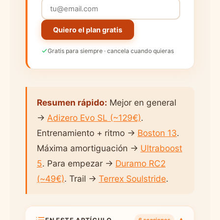
Quiero el plan gratis
Gratis para siempre · cancela cuando quieras
Resumen rápido:
Mejor en general
→
Adizero Evo SL (~129€)
.
Entrenamiento + ritmo →
Boston 13
.
Máxima amortiguación →
Ultraboost
5
. Para empezar →
Duramo RC2
(~49€)
. Trail →
Terrex Soulstride
.