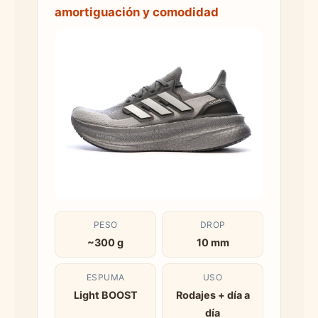
amortiguación y comodidad
PESO
DROP
~300 g
10 mm
ESPUMA
USO
Light BOOST
Rodajes + día a
día