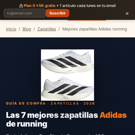
CORRER
JUNTOS
📩
Plan 0→5K gratis
+ 1 artículo cada lunes en tu email
×
Suscribir
Planes
Blog
Carreras
Precios
Descargar App
Inicio
/
Blog
/
Zapatillas
/
Mejores zapatillas Adidas running
GUÍA DE COMPRA · ZAPATILLAS · 2026
Las 7 mejores zapatillas
Adidas
de running