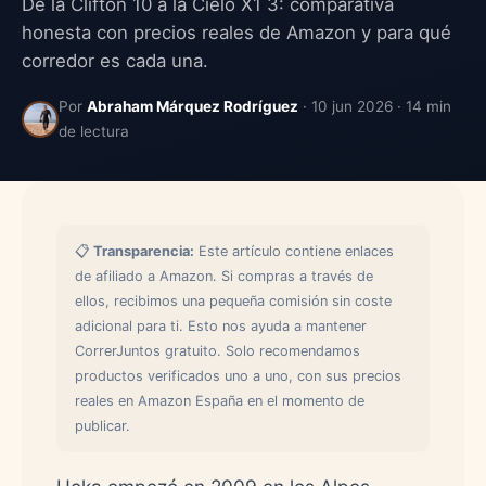
De la Clifton 10 a la Cielo X1 3: comparativa
honesta con precios reales de Amazon y para qué
corredor es cada una.
Por
Abraham Márquez Rodríguez
· 10 jun 2026 · 14 min
de lectura
📋
Transparencia:
Este artículo contiene enlaces
de afiliado a Amazon. Si compras a través de
ellos, recibimos una pequeña comisión sin coste
adicional para ti. Esto nos ayuda a mantener
CorrerJuntos gratuito. Solo recomendamos
productos verificados uno a uno, con sus precios
reales en Amazon España en el momento de
publicar.