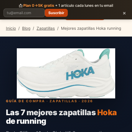
CORRER
JUNTOS
📩
Plan 0→5K gratis
+ 1 artículo cada lunes en tu email
×
Suscribir
Planes
Blog
Carreras
Precios
Descargar App
Inicio
/
Blog
/
Zapatillas
/
Mejores zapatillas Hoka running
GUÍA DE COMPRA · ZAPATILLAS · 2026
Las 7 mejores zapatillas
Hoka
de running