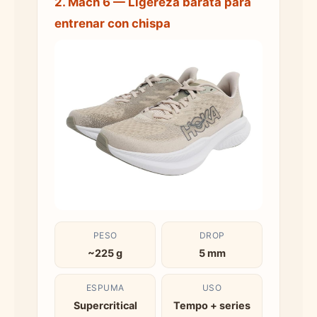
2. Mach 6 — Ligereza barata para
entrenar con chispa
PESO
DROP
~225 g
5 mm
ESPUMA
USO
Supercritical
Tempo + series