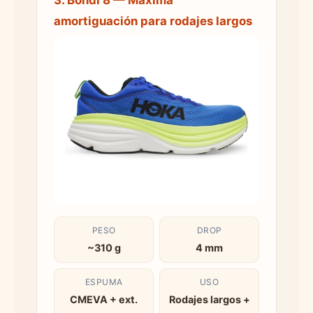
amortiguación para rodajes largos
PESO
DROP
~310 g
4 mm
ESPUMA
USO
CMEVA + ext.
Rodajes largos +