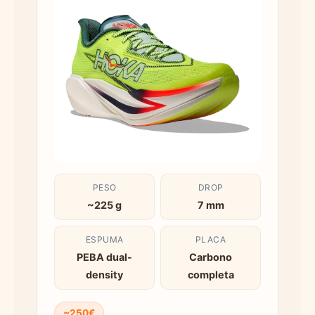
PESO
DROP
~225 g
7 mm
ESPUMA
PLACA
PEBA dual-
Carbono
density
completa
~250€