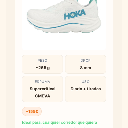
PESO
DROP
~265 g
8 mm
ESPUMA
USO
Supercritical
Diario + tiradas
CMEVA
~155€
Ideal para: cualquier corredor que quiera