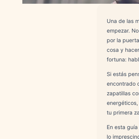
Una de las m
empezar. No 
por la puert
cosa y hace
fortuna: hab
Si estás pe
encontrado 
zapatillas c
energéticos,
tu primera z
En esta guía
lo imprescin