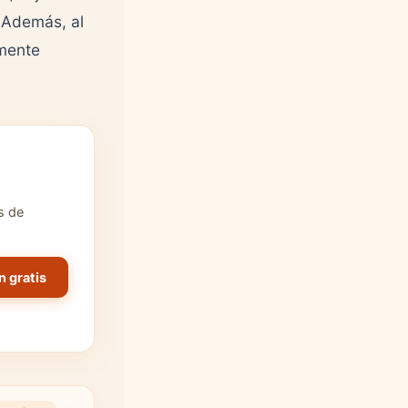
 Además, al
amente
s de
n gratis