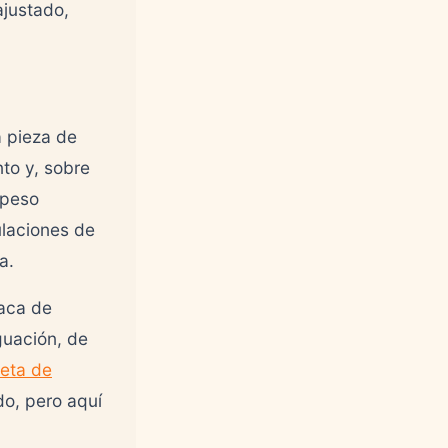
ajustado,
a pieza de
to y, sobre
 peso
ulaciones de
a.
laca de
guación, de
eta de
o, pero aquí