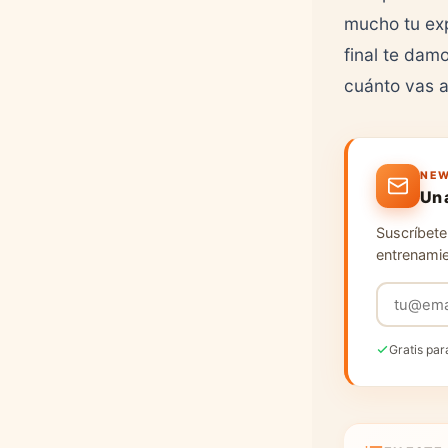
mucho tu exp
final te dam
cuánto vas a
NEW
Un 
Suscríbete 
entrenamie
Gratis par