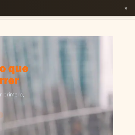
×
ES
EN
lo que
rrer
r primero,
6