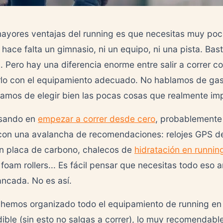
ayores ventajas del running es que necesitas muy poc
hace falta un gimnasio, ni un equipo, ni una pista. Bast
a. Pero hay una diferencia enorme entre salir a correr c
rlo con el equipamiento adecuado. No hablamos de gas
lamos de elegir bien las pocas cosas que realmente im
nsando en
empezar a correr desde cero
, probablemente
con una avalancha de recomendaciones: relojes GPS d
on placa de carbono, chalecos de
hidratación en runnin
 foam rollers... Es fácil pensar que necesitas todo eso 
ancada. No es así.
 hemos organizado todo el equipamiento de running en t
dible (sin esto no salgas a correr), lo muy recomendabl