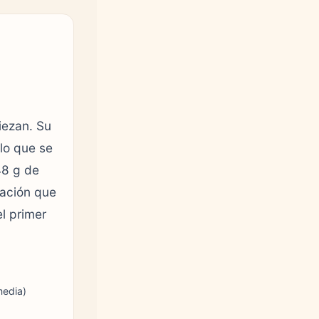
iezan. Su
lo que se
48 g de
uación que
el primer
media)