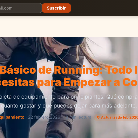
Suscribir
Planes
Blog
Carreras
Precios
Descargar App
Básico de Running: Todo 
esitas para Empezar a Co
leta de equipamiento para principiantes. Qué compra
cuánto gastar y qué puedes dejar para más adelante.
quipamiento
· 22 febrero 2026 · 18 min lectura
🔄 Actualizado feb 202