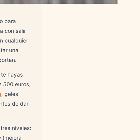
o para
a con salir
on cualquier
tar una
portan.
 te hayas
e 500 euros,
g
, geles
antes de dar
res niveles:
e (mejora