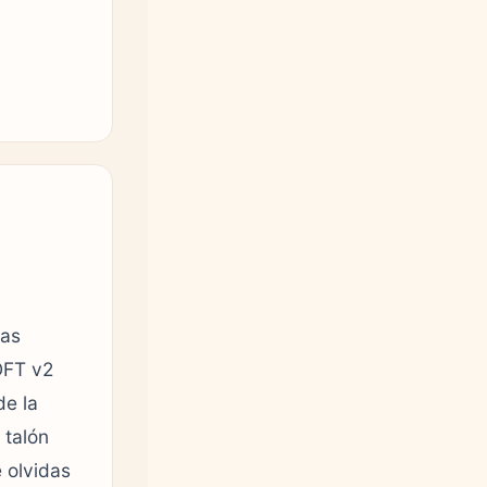
las
OFT v2
de la
 talón
e olvidas