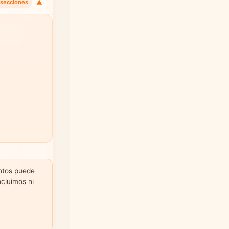
▼
 secciones
untos puede
ncluimos ni