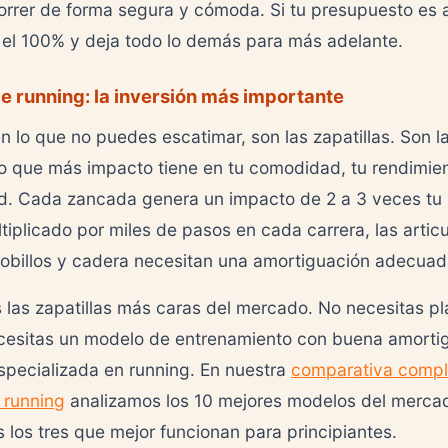
rrer de forma segura y cómoda. Si tu presupuesto es 
í el 100% y deja todo lo demás para más adelante.
de running: la inversión más importante
en lo que no puedes escatimar, son las zapatillas. Son l
 que más impacto tiene en tu comodidad, tu rendimien
ud. Cada zancada genera un impacto de 2 a 3 veces tu
ltiplicado por miles de pasos en cada carrera, las artic
, tobillos y cadera necesitan una amortiguación adecuad
 las zapatillas más caras del mercado. No necesitas p
cesitas un modelo de entrenamiento con buena amorti
pecializada en running. En nuestra
comparativa compl
e running
analizamos los 10 mejores modelos del mercad
 los tres que mejor funcionan para principiantes.