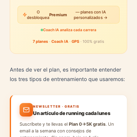
O
— planes con IA
Premium
desbloquea
personalizados →
Coach IA analiza cada carrera
7 planes
·
Coach IA
·
GPS
· 100% gratis
Antes de ver el plan, es importante entender
los tres tipos de entrenamiento que usaremos:
NEWSLETTER · GRATIS
Un artículo de running cada lunes
Suscríbete y te llevas el
Plan 0→5K gratis
. Un
email a la semana con consejos de