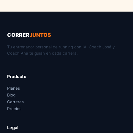
CORRER
JUNTOS
Tu entrenador personal de running con IA. Coach José y
Coach Ana te guían en cada carrera.
Producto
Planes
Blog
Carreras
Precios
Legal