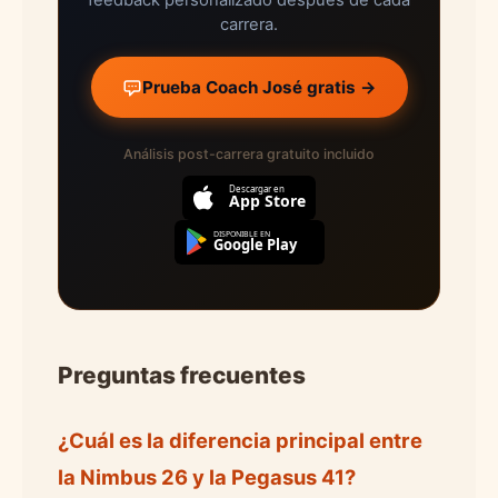
feedback personalizado después de cada
carrera.
Prueba Coach José gratis →
Análisis post-carrera gratuito incluido
Descargar en
App Store
DISPONIBLE EN
Google Play
Preguntas frecuentes
¿Cuál es la diferencia principal entre
la Nimbus 26 y la Pegasus 41?