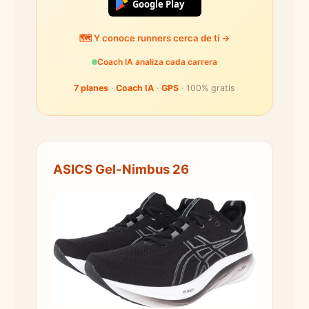
Google Play
🗺️ Y conoce runners cerca de ti →
Coach IA analiza cada carrera
7 planes
·
Coach IA
·
GPS
· 100% gratis
ASICS Gel-Nimbus 26