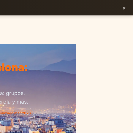
×
ES
EN
lona:
a: grupos,
erola y más.
ualizado mar 2026