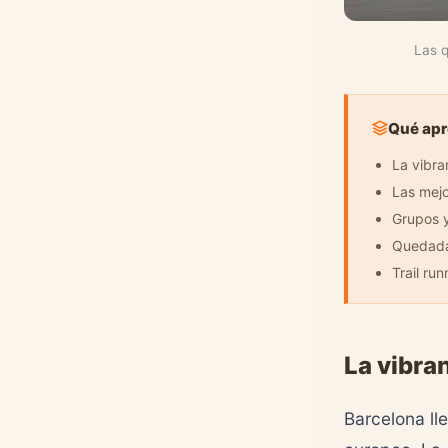
Las q
Qué apr
La vibra
Las mejo
Grupos y
Quedadas
Trail ru
La vibra
Barcelona ll