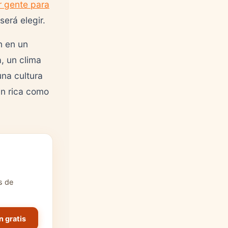
r gente para
erá elegir.
n en un
, un clima
na cultura
an rica como
s de
n gratis