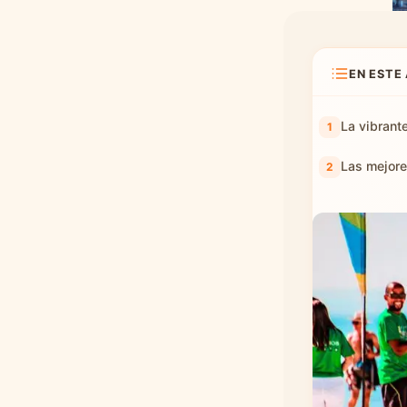
Barcelona
Encuentra tu grupo
con CorrerJuntos
EN ESTE
Preguntas frecuentes
La vibrant
Las mejore