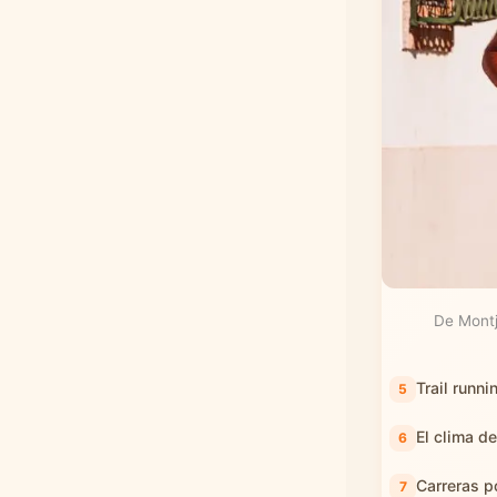
De Montj
Trail runni
El clima d
Carreras p