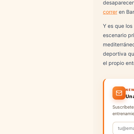
desaparecen
correr
en Bar
Y es que los
escenario pr
mediterráneo
deportiva qu
el propio en
NEW
Un 
Suscríbete 
entrenamie