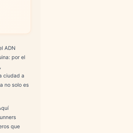
del ADN
ina: por el
,
la ciudad a
a no solo es
Aquí
runners
leros que