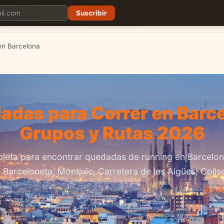
Suscribir
Planes
Blog
Carreras
Precios
Descargar App
en Barcelona
adas para Correr en Barce
Grupos y Rutas 2026
leta para encontrar quedadas de running en Barcelon
a Barceloneta, Montjuïc, Carretera de les Aigües, Colls
arzo 2026 · Por Abraham Márquez Rodríguez · 10 min lectura
🔄 Act