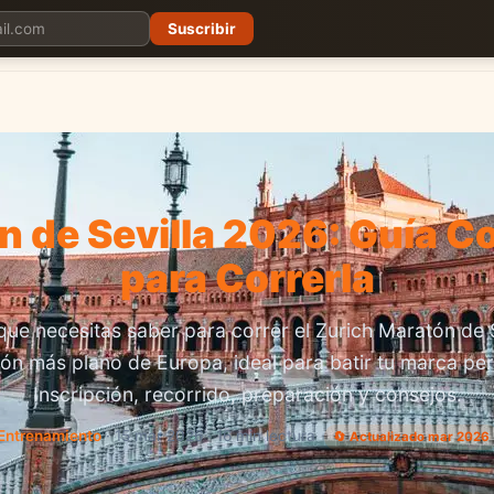
Suscribir
Planes
Blog
Carreras
Precios
Descargar App
n de Sevilla 2026: Guía C
para Correrla
que necesitas saber para correr el Zurich Maratón de Se
ón más plano de Europa, ideal para batir tu marca per
Inscripción, recorrido, preparación y consejos.
Entrenamiento
· 15 mar 2026 · 16 min lectura
🔄 Actualizado mar 2026