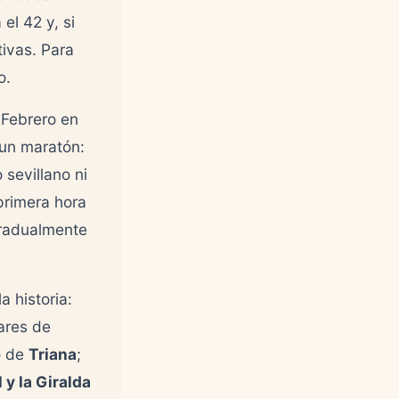
el 42 y, si
tivas. Para
o.
 Febrero en
 un maratón:
 sevillano ni
primera hora
gradualmente
a historia:
ares de
io de
Triana
;
 y la Giralda