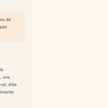
ros de
ñado
de
l
, una
el, élite
almente