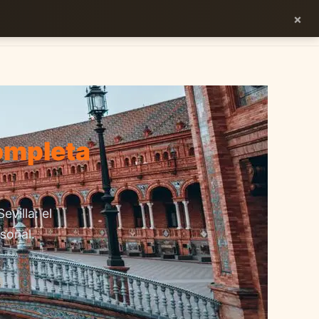
×
ES
EN
ompleta
villa: el
sonal.