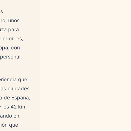
as
ro, unos
uza para
ledor: es,
ropa
, con
personal,
eriencia que
 las ciudades
za de España,
te los 42 km
sando en
ción que