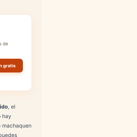
s de
n gratis
rido
, el
o hay
ue machaquen
 puedes