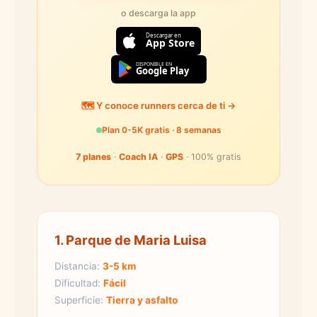
o descarga la app
Descargar en
App Store
DISPONIBLE EN
Google Play
🗺️ Y conoce runners cerca de ti →
Plan 0-5K gratis · 8 semanas
7 planes
·
Coach IA
·
GPS
· 100% gratis
1. Parque de Maria Luisa
Distancia:
3-5 km
Dificultad:
Fácil
Superficie:
Tierra y asfalto