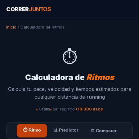
CORRER
JUNTOS
Inicio
/ Calculadora de Ritmos
⏱️
Calculadora de
Ritmos
Calcula tu pace, velocidad y tiempos estimados para
cualquier distancia de running
Gratis
Sin registro
+10.000 usos
⏱️ Ritmo
📊 Predictor
⚖️ Comparar