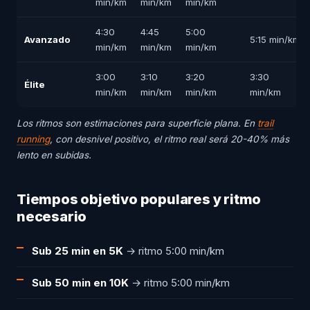
min/km
min/km
min/km
4:30
4:45
5:00
Avanzado
5:15 min/km
min/km
min/km
min/km
3:00
3:10
3:20
3:30
Élite
min/km
min/km
min/km
min/km
Los ritmos son estimaciones para superficie plana. En
trail
running
, con desnivel positivo, el ritmo real será 20-40% más
lento en subidas.
Tiempos objetivo populares y ritmo
necesario
Sub 25 min en 5K
→ ritmo 5:00 min/km
Sub 50 min en 10K
→ ritmo 5:00 min/km