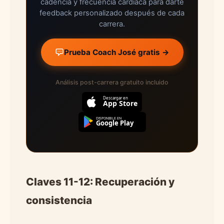
cadencia y frecuencia cardíaca para darte
feedback personalizado después de cada
carrera.
Prueba Coach José gratis →
Análisis post-carrera gratuito incluido
Descargar en
App Store
DISPONIBLE EN
Google Play
Claves 11-12: Recuperación y
consistencia