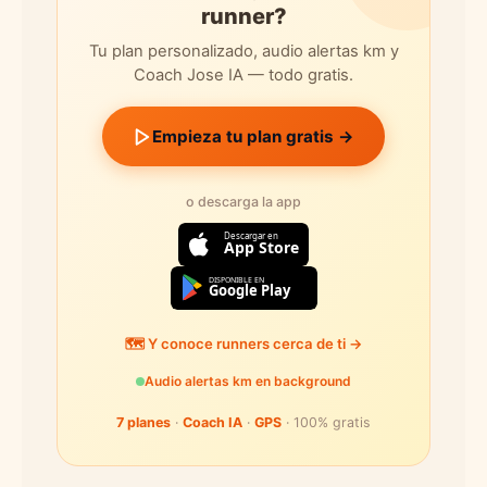
runner?
Tu plan personalizado, audio alertas km y
Coach Jose IA — todo gratis.
Empieza tu plan gratis →
o descarga la app
Descargar en
App Store
DISPONIBLE EN
Google Play
🗺️ Y conoce runners cerca de ti →
Audio alertas km en background
7 planes
·
Coach IA
·
GPS
· 100% gratis