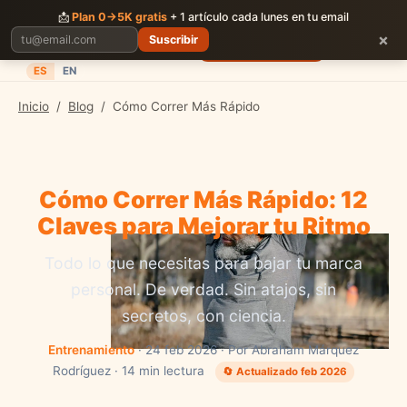
CORRER
JUNTOS
📩
Plan 0→5K gratis
+ 1 artículo cada lunes en tu email
×
Suscribir
Planes
Blog
Carreras
Precios
Descargar App
ES
EN
Inicio
/
Blog
/
Cómo Correr Más Rápido
Cómo Correr Más Rápido: 12
Claves para Mejorar tu Ritmo
Todo lo que necesitas para bajar tu marca
personal. De verdad. Sin atajos, sin
secretos, con ciencia.
Entrenamiento
· 24 feb 2026 · Por Abraham Márquez
Rodríguez · 14 min lectura
🔄 Actualizado feb 2026