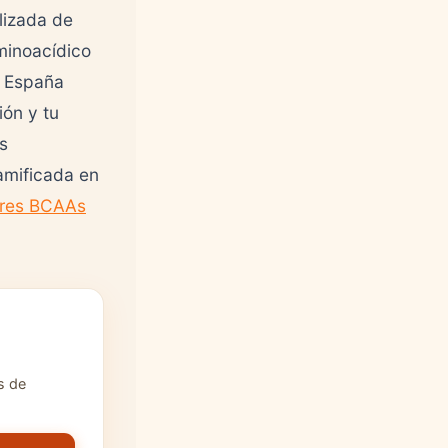
lizada de
minoacídico
n España
ión y tu
es
amificada en
res BCAAs
s de