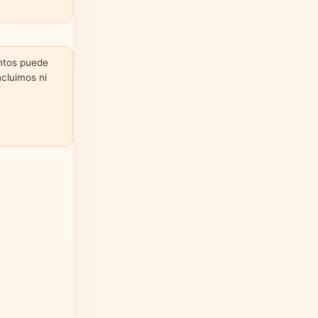
untos puede
ncluimos ni