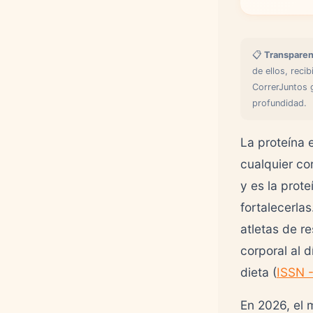
📋
Transparen
de ellos, reci
CorrerJuntos 
profundidad.
La proteína 
cualquier co
y es la prot
fortalecerlas
atletas de r
corporal al 
dieta (
ISSN -
En 2026, el 