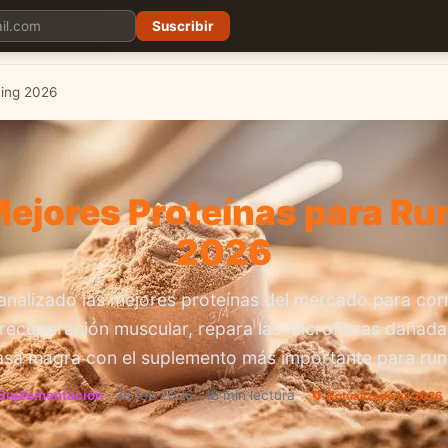
Suscribir
Planes
Blog
Carreras
Precios
Descargar App
ning 2026
Mejores Proteínas para Ru
2026
nalizado las mejores proteínas del mercado para cor
 recuperación muscular, repara las microfibras dañad
asa magra con el suplemento más importante para run
Suplementación
· 28 feb 2026 · 18 min lectura
🔄 Actualizado jul 2026