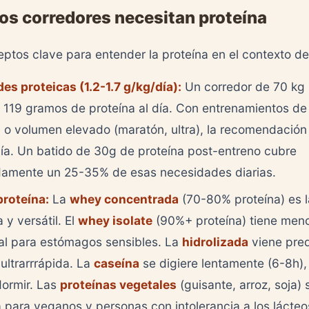
los corredores necesitan proteína
ptos clave para entender la proteína en el contexto de
es proteicas (1.2-1.7 g/kg/día):
Un corredor de 70 kg 
 119 gramos de proteína al día. Con entrenamientos de 
d o volumen elevado (maratón, ultra), la recomendación
día. Un batido de 30g de proteína post-entreno cubre
amente un 25-35% de esas necesidades diarias.
proteína:
La
whey concentrada
(70-80% proteína) es 
y versátil. El
whey isolate
(90%+ proteína) tiene meno
eal para estómagos sensibles. La
hidrolizada
viene pred
ultrarrrápida. La
caseína
se digiere lentamente (6-8h),
dormir. Las
proteínas vegetales
(guisante, arroz, soja) 
a para veganos y personas con intolerancia a los lácteo