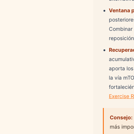
Ventana 
posteriore
Combinar 2
reposición
Recuperac
acumulativ
aporta lo
la vía mTO
fortalecié
Exercise 
Consejo:
más import