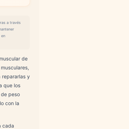
ras a través
mantener
 en
 muscular de
s musculares,
 repararlas y
a que los
g de peso
lo con la
a cada