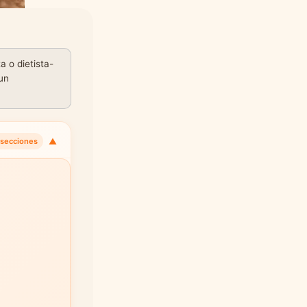
a o dietista-
 un
▼
 secciones