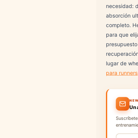
necesidad: 
absorción ul
completo. He
para que eli
presupuesto
recuperación
lugar de whe
para runners
NEW
Un 
Suscríbete 
entrenamie