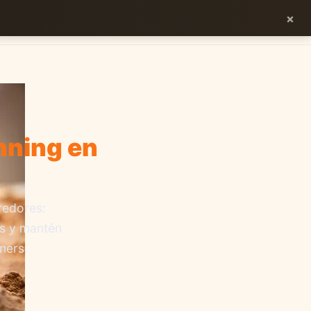
×
ES
EN
nning en
redores:
as y mantén
ners.