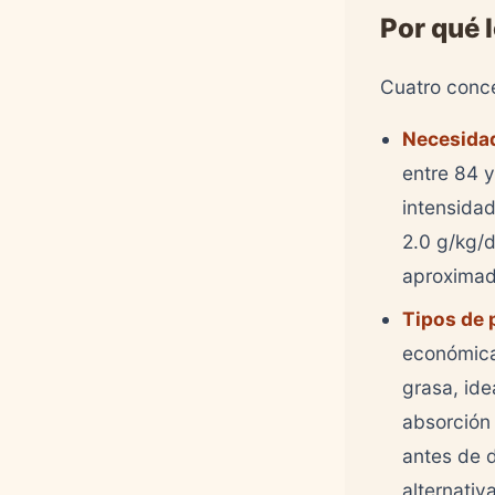
Por qué 
Cuatro conce
Necesidad
entre 84 y
intensida
2.0 g/kg/
aproximad
Tipos de 
económica 
grasa, id
absorción 
antes de 
alternativ