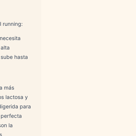
l running:
necesita
alta
 sube hasta
la más
s lactosa y
igerida para
 perfecta
son la
s.