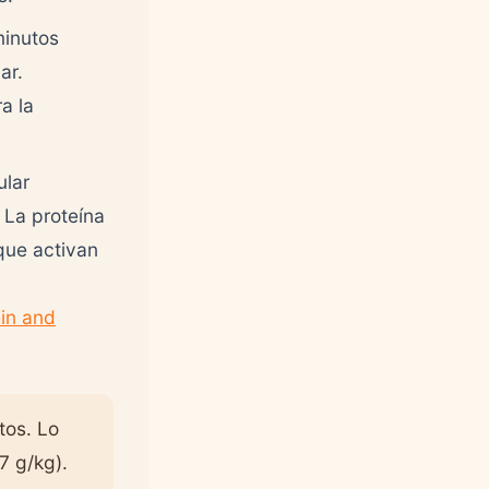
minutos
ar.
a la
lar
 La proteína
que activan
in and
tos. Lo
7 g/kg).