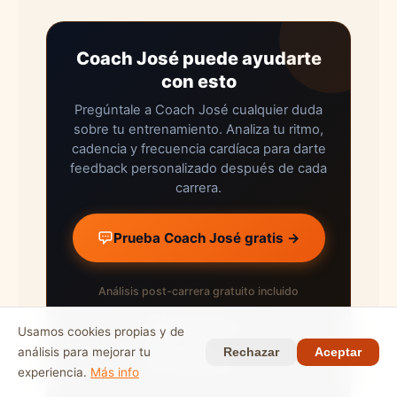
Coach José puede ayudarte
con esto
Pregúntale a Coach José cualquier duda
sobre tu entrenamiento. Analiza tu ritmo,
cadencia y frecuencia cardíaca para darte
feedback personalizado después de cada
carrera.
Prueba Coach José gratis →
Análisis post-carrera gratuito incluido
Descargar en
App Store
Usamos cookies propias y de
análisis para mejorar tu
Rechazar
Aceptar
DISPONIBLE EN
Google Play
experiencia.
Más info