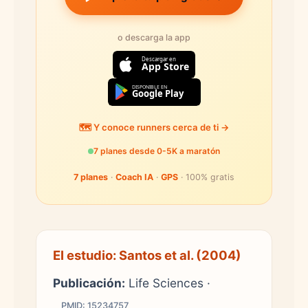
o descarga la app
Descargar en
App Store
DISPONIBLE EN
Google Play
🗺️ Y conoce runners cerca de ti →
7 planes desde 0-5K a maratón
7 planes
·
Coach IA
·
GPS
· 100% gratis
El estudio: Santos et al. (2004)
Publicación:
Life Sciences ·
PMID: 15234757