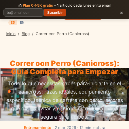
CORRER
JUNTOS
📩
Plan 0→5K gratis
+ 1 artículo cada lunes en tu email
×
Suscribir
Planes
Blog
Carreras
Precios
Descargar App
ES
EN
Inicio
/
Blog
/
Correr con Perro (Canicross)
Correr con Perro (Canicross):
Guía Completa para Empezar
Todo lo que necesitas saber para iniciarte en el
canicross: razas ideales, equipamiento
específico, técnica de carrera con perro, errores
que debes evitar y cómo construir una rutina
segura para ambos.
Entrenamiento
· 2 mar 2026 · 12 min lectura