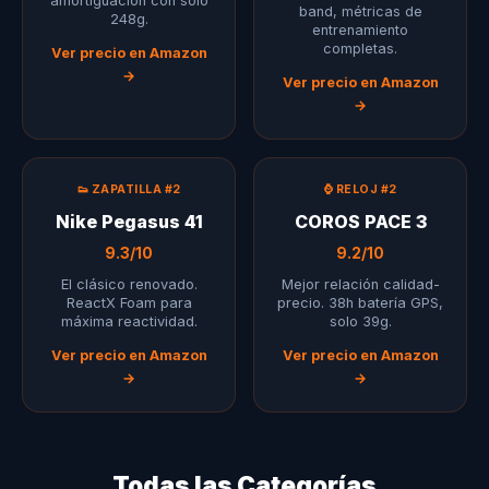
amortiguación con solo
band, métricas de
248g.
entrenamiento
completas.
Ver precio en Amazon
→
Ver precio en Amazon
→
👟 ZAPATILLA #2
⌚ RELOJ #2
Nike Pegasus 41
COROS PACE 3
9.3/10
9.2/10
El clásico renovado.
Mejor relación calidad-
ReactX Foam para
precio. 38h batería GPS,
máxima reactividad.
solo 39g.
Ver precio en Amazon
Ver precio en Amazon
→
→
Todas las Categorías