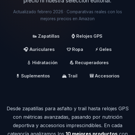
precio ni nuestra selección editorial.
Actualizado febrero 2026 · Comparativas reales con los
mejores precios en Amazon
👟 Zapatillas
⌚ Relojes GPS
🎧 Auriculares
👕 Ropa
⚡ Geles
💧 Hidratación
💪 Recuperadores
💊 Suplementos
🏔️ Trail
🎒 Accesorios
Desde zapatillas para asfalto y trail hasta relojes GPS
con métricas avanzadas, pasando por nutrición
deportiva y accesorios imprescindibles. En cada
categoría analizamos los
10 mejores productos
con