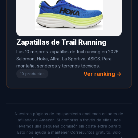
Zapatillas de Trail Running
Las 10 mejores zapatillas de trail running en 2026.
Salomon, Hoka, Altra, La Sportiva, ASICS. Para
montaña, senderos y terrenos técnicos.
Ver ranking →
10 productos
Nuestras páginas de equipamiento contienen enlaces de
afiliado de Amazon. Si compras a través de ellos, nos
llevamos una pequeña comisión sin coste extra para ti.
Esto nos ayuda a mantener CorrerJuntos gratuito. Solo