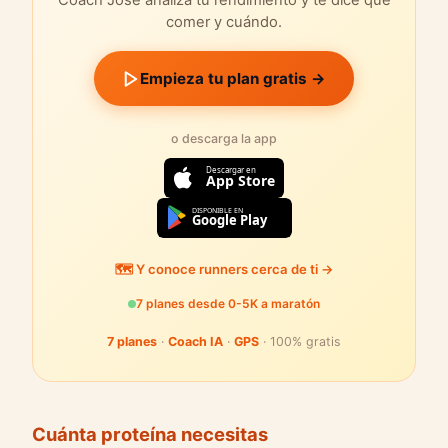
Coach Jose analiza tu rendimiento y te dice qué
comer y cuándo.
Empieza tu plan gratis →
o descarga la app
Descargar en
App Store
DISPONIBLE EN
Google Play
🗺️ Y conoce runners cerca de ti →
7 planes desde 0-5K a maratón
7 planes
·
Coach IA
·
GPS
· 100% gratis
Cuánta proteína necesitas