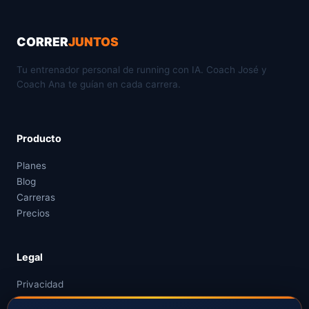
CORRER
JUNTOS
Tu entrenador personal de running con IA. Coach José y
Coach Ana te guían en cada carrera.
Producto
Planes
Blog
Carreras
Precios
Legal
Privacidad
Términos