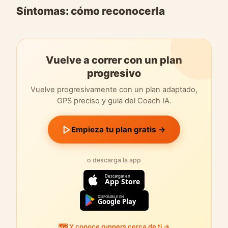
Síntomas: cómo reconocerla
Vuelve a correr con un plan
progresivo
Vuelve progresivamente con un plan adaptado,
GPS preciso y guia del Coach IA.
Empieza tu plan gratis →
o descarga la app
Descargar en
App Store
DISPONIBLE EN
Google Play
🗺️ Y conoce runners cerca de ti →