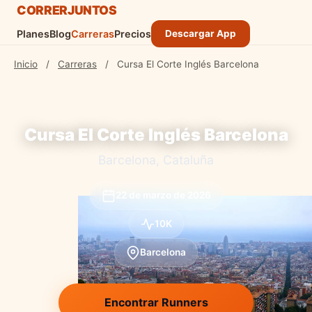
CORRER
JUNTOS
Planes
Blog
Carreras
Precios
Descargar App
Inicio
/
Carreras
/
Cursa El Corte Inglés Barcelona
Cursa El Corte Inglés Barcelona
Barcelona, Cataluña
22 de marzo de 2026
10K
Barcelona
Encontrar Runners