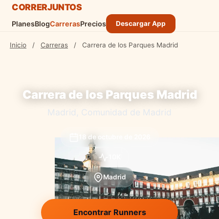
CORRER
JUNTOS
Planes
Blog
Carreras
Precios
Descargar App
Inicio
/
Carreras
/
Carrera de los Parques Madrid
Carrera de los Parques Madrid
Madrid, Comunidad de Madrid
18 de octubre de 2026
10K
Madrid
Encontrar Runners