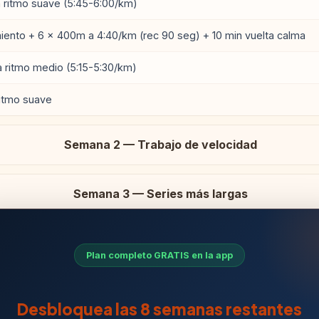
a ritmo suave (5:45-6:00/km)
miento + 6 × 400m a 4:40/km (rec 90 seg) + 10 min vuelta calma
a ritmo medio (5:15-5:30/km)
ritmo suave
Semana 2 — Trabajo de velocidad
Semana 3 — Series más largas
Plan completo GRATIS en la app
Desbloquea las 8 semanas restantes