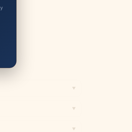
 y
▼
▼
▼