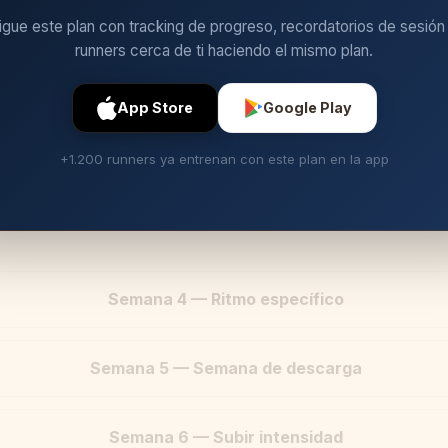
igue este plan con tracking de progreso, recordatorios de sesión
runners cerca de ti haciendo el mismo plan.
App Store
Google Play
+1.200 runners ya entrenan con este plan en la app
Semana 4 — Ritmo específico
Semana 5 — Semana de descarga
Semana 6 — Subir intensidad