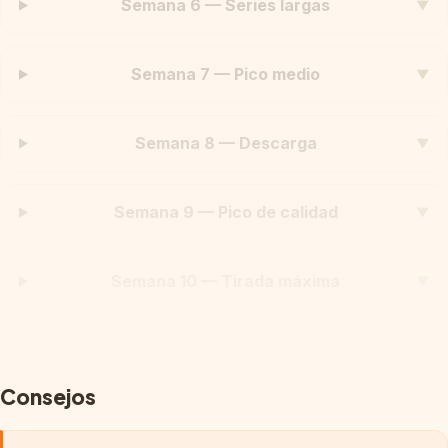
Semana 6 — Series largas
▼
Semana 7 — Pico medio
▼
Semana 8 — Descarga
▼
Semana 9 — Pico de calidad
▼
Semana 10 — Tirada máxima
▼
Semana 11 — Sesión clave
▼
Consejos
Semana 12 — Descarga
▼