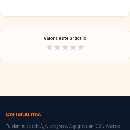
Valora este artículo
★
★
★
★
★
CorrerJuntos
Tu plan, tu coach IA, tu progreso. App gratis en iOS y Android.