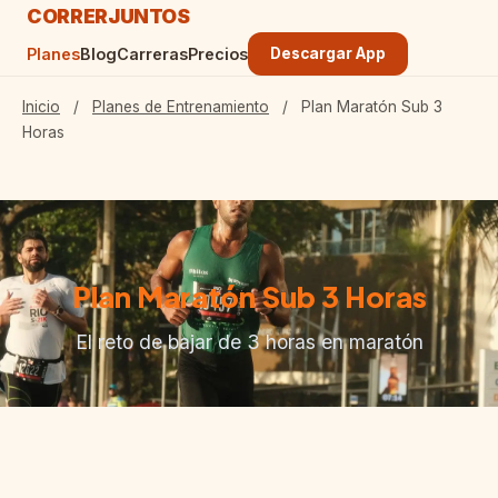
CORRER
JUNTOS
Planes
Blog
Carreras
Precios
Descargar App
Inicio
/
Planes de Entrenamiento
/
Plan Maratón Sub 3
Horas
Plan Maratón Sub 3 Horas
El reto de bajar de 3 horas en maratón