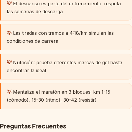
💡
El descanso es parte del entrenamiento: respeta
las semanas de descarga
Semana 13 — Pre-taper fuerte
▼
Semana 14 — Inicio taper
💡
Las tiradas con tramos a 4:18/km simulan las
▼
condiciones de carrera
Semana 15 — Reducción
▼
💡
Nutrición: prueba diferentes marcas de gel hasta
encontrar la ideal
Semana 16 — Descarga
▼
💡
Mentaliza el maratón en 3 bloques: km 1-15
Semana 17 — Puesta a punto
▼
(cómodo), 15-30 (ritmo), 30-42 (resistir)
Semana 18 — Semana de carrera
▼
Preguntas Frecuentes