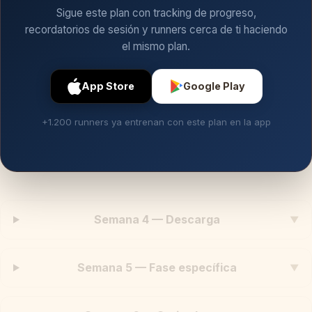
Sigue este plan con tracking de progreso,
recordatorios de sesión y runners cerca de ti haciendo
el mismo plan.
App Store
Google Play
+1.200 runners ya entrenan con este plan en la app
Semana 4 — Descarga
▼
Semana 5 — Fase específica
▼