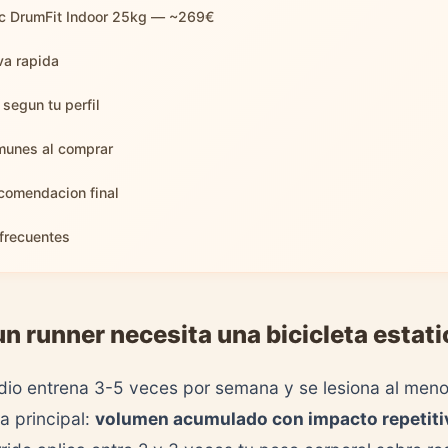
ec DrumFit Indoor 25kg — ~269€
va rapida
 segun tu perfil
munes al comprar
comendacion final
frecuentes
un runner necesita una bicicleta estati
dio entrena 3-5 veces por semana y se lesiona al meno
a principal:
volumen acumulado con impacto repetiti