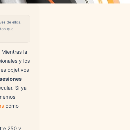
ves de ellos,
ctos que
 Mientras la
ionales y los
es objetivos
 sesiones
ular. Si ya
tenemos
rs
como
tre 250 y