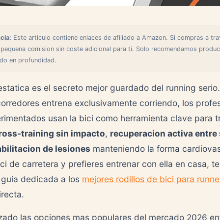
cia:
Este articulo contiene enlaces de afiliado a Amazon. Si compras a tra
 pequena comision sin coste adicional para ti. Solo recomendamos produ
do en profundidad.
estatica es el secreto mejor guardado del running serio.
orredores entrena exclusivamente corriendo, los profes
rimentados usan la bici como herramienta clave para tr
ross-training sin impacto
,
recuperacion activa entre
bilitacion de lesiones
manteniendo la forma cardiovasc
ici de carretera y prefieres entrenar con ella en casa, 
 guia dedicada a los
mejores rodillos de bici para runne
irecta.
zado las opciones mas populares del mercado 2026 en