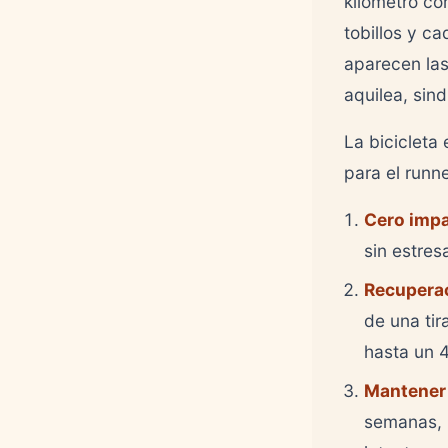
kilometro cor
tobillos y c
aparecen las 
aquilea, sind
La bicicleta
para el runne
Cero impa
sin estres
Recuperac
de una tir
hasta un 4
Mantener 
semanas, 