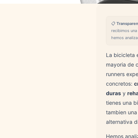
recomendacion final
Preguntas frecuentes
📋
Transparen
recibimos una
hemos analiza
La bicicleta 
mayoria de c
runners expe
concretos:
c
duras
y
reha
tienes una b
tambien una
alternativa d
Hemos anali