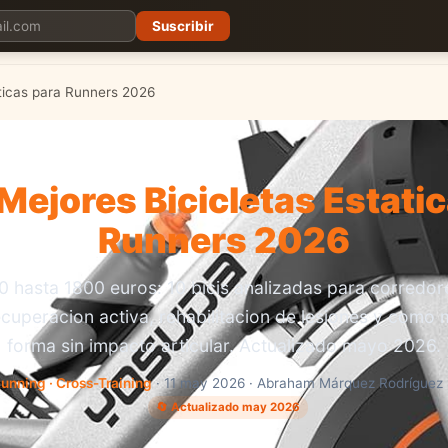
Suscribir
aticas para Runners 2026
Mejores Bicicletas Estati
Runners 2026
 hasta 1800 euros: 10 bicis analizadas para corredor
recuperacion activa, rehabilitacion de lesiones y como 
forma sin impacto articular. Actualizado mayo 2026.
unning · Cross-Training
· 11 may 2026 · Abraham Márquez Rodríguez ·
🔄 Actualizado may 2026