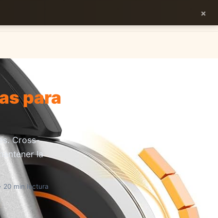
×
Planes
Blog
Carreras
Precios
Descargar App
cas para
es. Cross-
mantener la
 20 min lectura