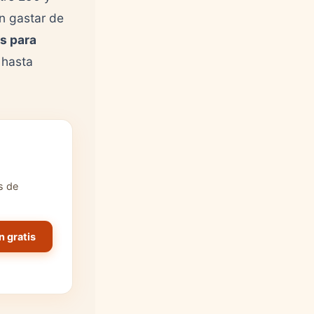
in gastar de
as para
 hasta
s de
n gratis