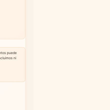
untos puede
ncluimos ni