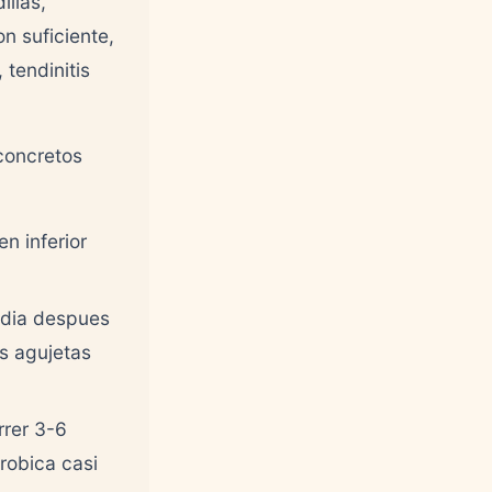
illas,
n suficiente,
 tendinitis
 concretos
en inferior
 dia despues
as agujetas
rrer 3-6
robica casi