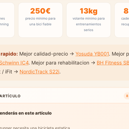
%
250€
13kg
8
nes
precio minimo para
volante minimo para
cade
nning
una bici fiable
entrenamientos
recu
serios
rapido:
Mejor calidad-precio →
Yosuda YB001
. Mejor 
Schwinn IC4
. Mejor para rehabilitacion →
BH Fitness S
 / iFit →
NordicTrack S22i
.
 ARTÍCULO
8
enderás en este artículo
runner necesita una bicicleta estatica