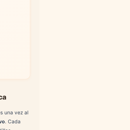
ca
s una vez al
vo
. Cada