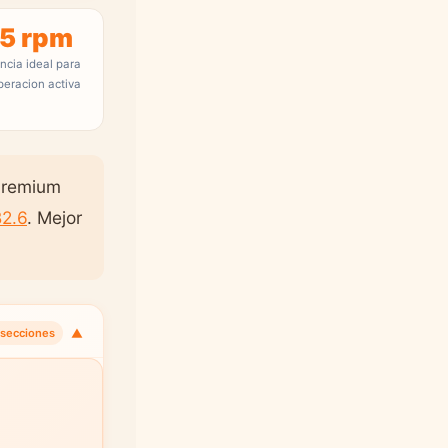
5 rpm
ncia ideal para
peracion activa
premium
B2.6
. Mejor
▼
 secciones