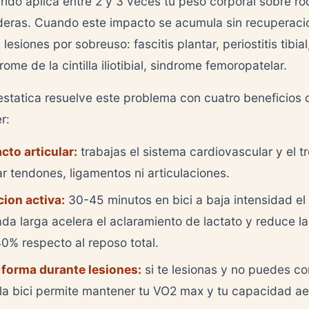
rido aplica entre 2 y 3 veces tu peso corporal sobre rod
aderas. Cuando este impacto se acumula sin recuperacio
lesiones por sobreuso: fascitis plantar, periostitis tibial,
rome de la cintilla iliotibial, sindrome femoropatelar.
 estatica resuelve este problema con cuatro beneficios
r:
cto articular:
trabajas el sistema cardiovascular y el tr
ar tendones, ligamentos ni articulaciones.
ion activa:
30-45 minutos en bici a baja intensidad el
ada larga acelera el aclaramiento de lactato y reduce l
0% respecto al reposo total.
forma durante lesiones:
si te lesionas y no puedes co
la bici permite mantener tu VO2 max y tu capacidad ae