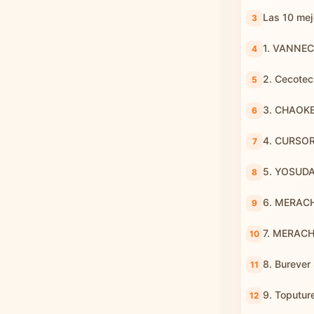
Las 10 mej
1. VANNEC
2. Cecote
3. CHAOKE
4. CURSOR
5. YOSUD
6. MERACH
7. MERAC
8. Burever
9. Toputur