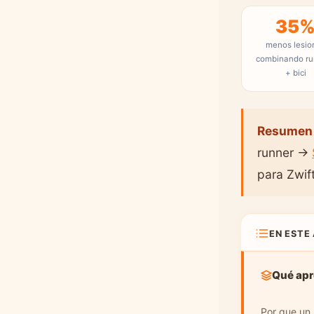
35
menos lesio
combinando ru
+ bici
Resumen 
runner →
para Zwift
EN ESTE
Qué apr
Por que un 