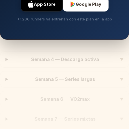
App Store
Google Play
+1.200 runners ya entrenan con este plan en la app
Semana 4 — Descarga activa
▼
Semana 5 — Series largas
▼
Semana 6 — VO2max
▼
Semana 7 — Series mixtas
▼