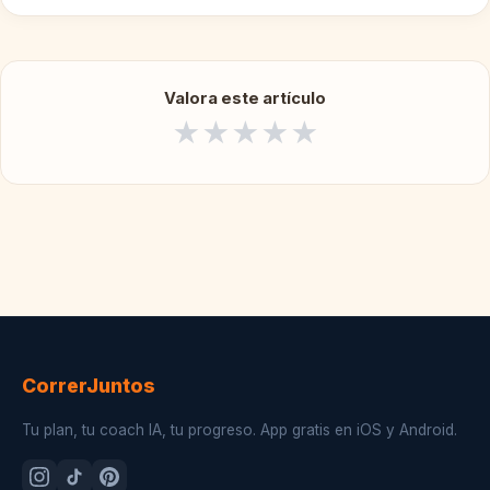
Valora este artículo
★
★
★
★
★
CorrerJuntos
Tu plan, tu coach IA, tu progreso. App gratis en iOS y Android.