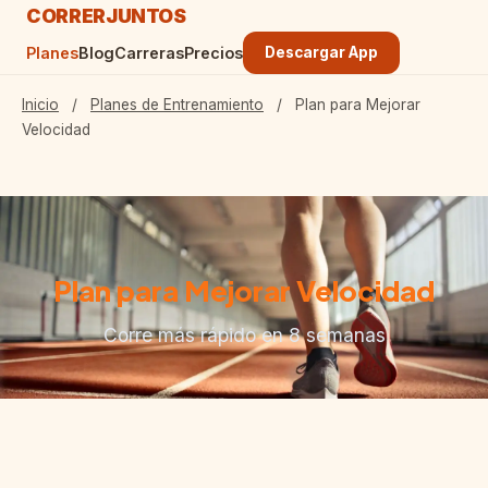
CORRER
JUNTOS
Planes
Blog
Carreras
Precios
Descargar App
Inicio
/
Planes de Entrenamiento
/
Plan para Mejorar
Velocidad
Plan para Mejorar Velocidad
Corre más rápido en 8 semanas