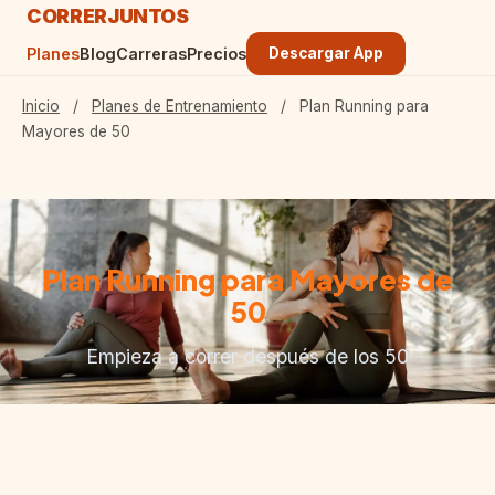
CORRER
JUNTOS
Planes
Blog
Carreras
Precios
Descargar App
Inicio
/
Planes de Entrenamiento
/
Plan Running para
Mayores de 50
Plan Running para Mayores de
50
Empieza a correr después de los 50