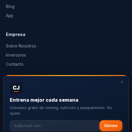
Blog
App
Empresa
Sobre Nosotros
Inversores
Contacto
×
Legal
CJ
Política de Privacidad
Entrena mejor cada semana
Términos de Uso
Consejos gratis de running, nutrición y equipamiento. Sin
Política de Cookies
spam.
Unirme