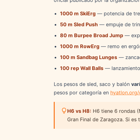
oficial publicado por la organización
1000 m SkiErg
— potencia de tren
50 m Sled Push
— empuje de trin
80 m Burpee Broad Jump
— expl
1000 m RowErg
— remo en ergó
100 m Sandbag Lunges
— zancad
100 rep Wall Balls
— lanzamientos
Los pesos de sled, saco y balón
var
pesos por categoría en
hyatlon.org/
H6 vs H8:
H6 tiene 6 rondas (
Gran Final de Zaragoza. Si es 