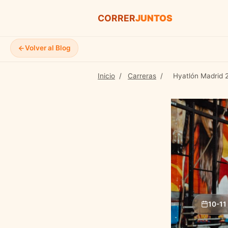
CORRER
JUNTOS
Volver al Blog
Inicio
/
Carreras
/
Hyatlón Madrid 
10-11