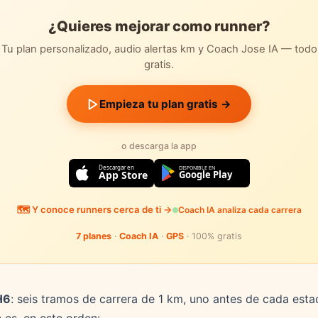
¿Quieres mejorar como runner?
Tu plan personalizado, audio alertas km y Coach Jose IA — todo
gratis.
Empieza tu plan gratis →
o descarga la app
Descargar en
DISPONIBLE EN
App Store
Google Play
🗺️ Y conoce runners cerca de ti →
Coach IA analiza cada carrera
7 planes
·
Coach IA
·
GPS
· 100% gratis
H6
: seis tramos de carrera de 1 km, uno antes de cada estac