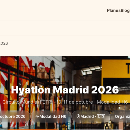
Planes
Blog
2026
Hyatlón Madrid 2026
Circuito Mundial FETRI · 10-11 de octubre · Modalidad H6
 octubre 2026
Modalidad H6
Madrid · 🇪🇸
Organiz