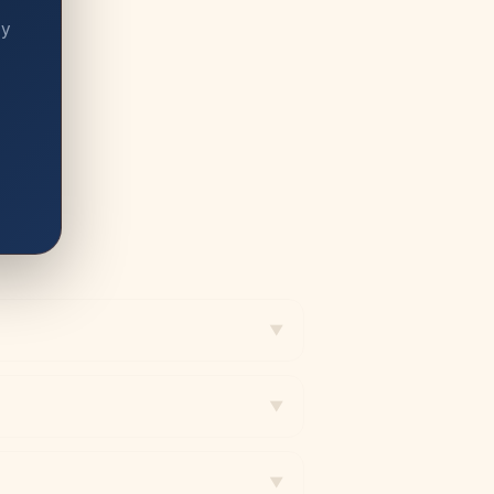
 y
▼
▼
▼