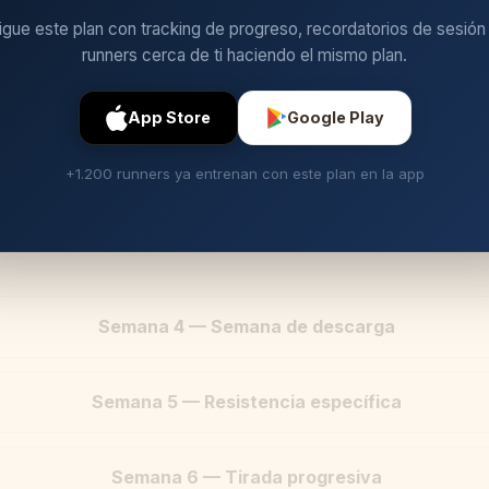
igue este plan con tracking de progreso, recordatorios de sesión
runners cerca de ti haciendo el mismo plan.
App Store
Google Play
+1.200 runners ya entrenan con este plan en la app
Semana 4 — Semana de descarga
Semana 5 — Resistencia específica
Semana 6 — Tirada progresiva