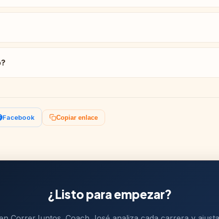
o?
Facebook
Copiar enlace
¿Listo para empezar?
 en CorrerJuntos. Coach José analiza cada carrera y ajusta