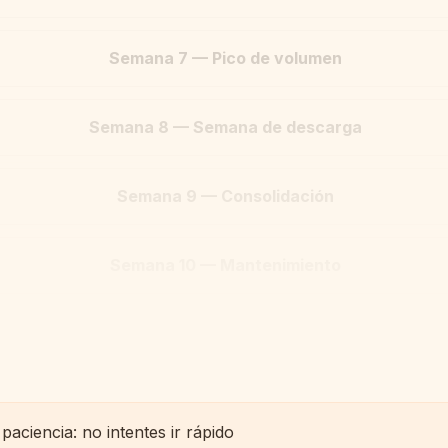
Semana 7 — Pico de volumen
Semana 8 — Semana de descarga
Semana 9 — Consolidación
Semana 10 — Mantenimiento
 paciencia: no intentes ir rápido