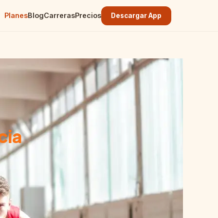
Planes
Blog
Carreras
Precios
Descargar App
cia