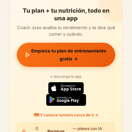
Tu plan + tu nutrición, todo en
una app
Coach Jose analiza tu rendimiento y te dice qué
comer y cuándo.
Empieza tu plan de entrenamiento
gratis →
o descarga la app
Descargar en
App Store
DISPONIBLE EN
Google Play
🗺️ Y conoce runners cerca de ti →
O
— planes con IA
Premium