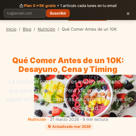
CORRER
JUNTOS
📩
Plan 0→5K gratis
+ 1 artículo cada lunes en tu email
×
Suscribir
Planes
Blog
Carreras
Precios
Descargar App
Inicio
/
Blog
/
Nutrición
/
Qué Comer Antes de un 10K
Qué Comer Antes de un 10K:
Desayuno, Cena y Timing
La nutrición para un 10K es mucho más sencilla
que para un maratón. Pero los errores clásicos
siguen arruinando carreras de corredores que se
complican sin necesidad.
Nutrición
· 31 marzo 2026 · 9 min lectura
🔄 Actualizado mar 2026